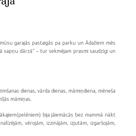
rajā
rī mūsu garajās pastaigās pa parku un Ādažiem mēs
ajā sapņu dārzā” – tur sekmējam prasmi saudzīgi un
 dzimšanas dienas, vārda dienas, māmiņdiena, mēneša
mīļās māmiņas.
azākajiem(pelēniem) bija jāiemācās bez mammā nākt
īzējām, vērojām, izzinājām, izjutām, izgaršojām,