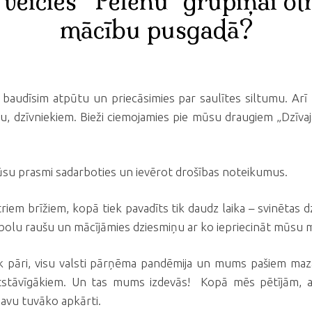
veicies "Pelēnu" grupiņai ot
mācību pusgadā?
d baudīsim atpūtu un priecāsimies par saulītes siltumu. A
u, dzīvniekiem. Bieži ciemojamies pie mūsu draugiem „Dzīv
mūsu prasmi sadarboties un ievērot drošības noteikumus.
riem brīžiem, kopā tiek pavadīts tik daudz laika – svinētas
ābolu raušu un mācījāmies dziesmiņu ar ko iepriecināt mūsu 
tiek pāri, visu valsti pārņēma pandēmija un mums pašiem m
stāvīgākiem. Un tas mums izdevās! Kopā mēs pētījām, anal
savu tuvāko apkārti.