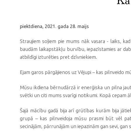
Kā 
piektdiena, 2021. gada 28. maijs
Straujiem soļiem pie mums nāk vasara - laiks, ka
baudām laikapstākļu burvību, iepazīstamies ar dab
atbildīgi izturēties pret dzīvniekiem.
Ejam garos pārgājienos uz Vējupi – kas pilnveido 
Mūsu ikdiena bērnudārzā ir enerģiska un pilna jaut
svētki un citi mums svarīgi notikumi. Kopā cepam 
Šajā mācību gadā bija arī grūtības kurām bija jā
grupā – kas pilnveidoja mūsu prasmi būt vēl pat
secinājām, pārrunājām un iepazinām gan sevi, gan 