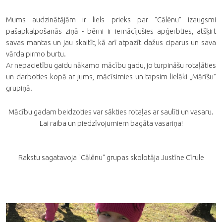
Mums audzinātājām ir liels prieks par "Cālēnu" izaugsmi
pašapkalpošanās ziņā - bērni ir iemācījušies apģerbties, atšķirt
savas mantas un jau skaitīt, kā arī atpazīt dažus ciparus un sava
vārda pirmo burtu.
Ar nepacietību gaidu nākamo mācību gadu, jo turpināšu rotaļāties
un darboties kopā ar jums, mācīsimies un tapsim lielāki „Mārīšu”
grupiņā.
Mācību gadam beidzoties var sākties rotaļas ar saulīti un vasaru.
Lai raiba un piedzīvojumiem bagāta vasariņa!
Rakstu sagatavoja "Cālēnu" grupas skolotāja Justīne Cīrule