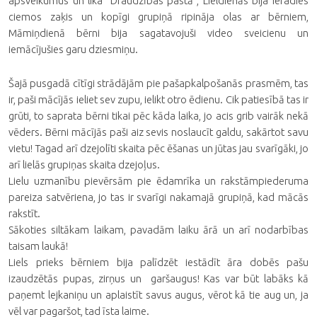
apsveikumus un lika "Draudzības pastā", Lieldienās bija ieradies
ciemos zaķis un kopīgi grupiņā ripināja olas ar bērniem,
Māmiņdienā bērni bija sagatavojuši video sveicienu un
iemācījušies garu dziesmiņu.
Šajā pusgadā cītīgi strādājām pie pašapkalpošanās prasmēm, tas
ir, paši mācījās ieliet sev zupu, ielikt otro ēdienu. Cik patiesībā tas ir
grūti, to saprata bērni tikai pēc kāda laika, jo acis grib vairāk nekā
vēders. Bērni mācījās paši aiz sevis noslaucīt galdu, sakārtot savu
vietu! Tagad arī dzejolīti skaita pēc ēšanas un jūtas jau svarīgāki, jo
arī lielās grupiņas skaita dzejoļus.
Lielu uzmanību pievērsām pie ēdamrīka un rakstāmpiederuma
pareiza satvēriena, jo tas ir svarīgi nakamajā grupiņā, kad mācās
rakstīt.
Sākoties siltākam laikam, pavadām laiku ārā un arī nodarbības
taisam laukā!
Liels prieks bērniem bija palīdzēt iestādīt āra dobēs pašu
izaudzētās pupas, zirņus un garšaugus! Kas var būt labāks kā
paņemt lejkaniņu un aplaistīt savus augus, vērot kā tie aug un, ja
vēl var pagaršot, tad īsta laime.