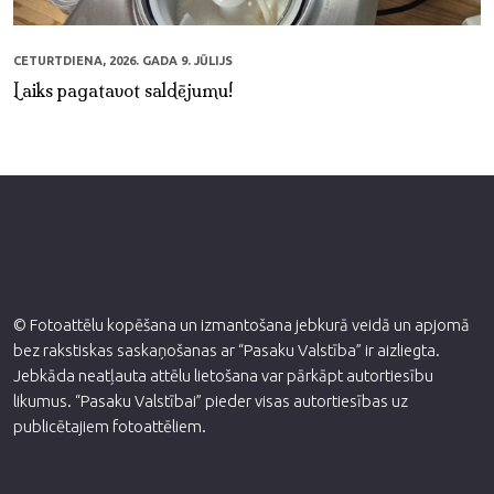
CETURTDIENA, 2026. GADA 9. JŪLIJS
Laiks pagatavot saldējumu!
© Fotoattēlu kopēšana un izmantošana jebkurā veidā un apjomā
bez rakstiskas saskaņošanas ar “Pasaku Valstība” ir aizliegta.
Jebkāda neatļauta attēlu lietošana var pārkāpt autortiesību
likumus. “Pasaku Valstībai” pieder visas autortiesības uz
publicētajiem fotoattēliem.