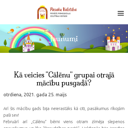
Jaunumi
Kā veicies "Cālēnu" grupai otrajā
mācību pusgadā?
otrdiena, 2021. gada 25. maijs
Arī šis mācību gads bija neierastāks kā citi, pasākumus rīkojām
paši sev!
Februārī arī „Cālēnu” bērni viens otram zīmēja slepenos